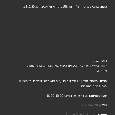
כתובתנו:
בית מרס – רח' הרצל 158 קומה 4, תל אביב -יפו, 6810120.
דרכי הגעה:
» מנתיבי אילון, יש לצאת ביציאת קיבוץ גלויות וברחוב הרצל לפנות
שמאלה.
חנייה:
מאחורי הבניין יש מגרש חופשי, אם הוא מלא יש לצידו ומאחוריו 3
מגרשי חניה בתשלום.
שעות פתיחה:
יום ראשון עד חמישי 10:00–18:00
טלפון:
054.3344770
אימייל:
Studio@vipdesign.co.il