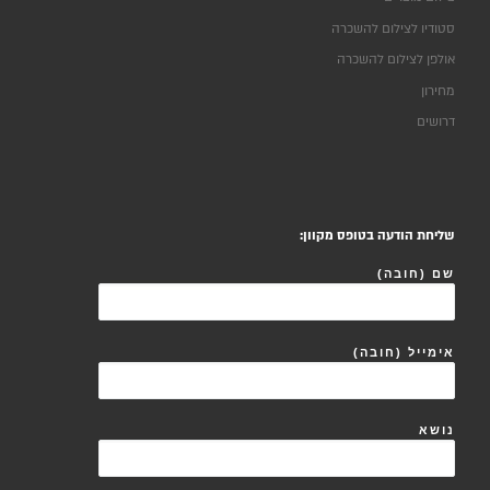
סטודיו לצילום להשכרה
אולפן לצילום להשכרה
מחירון
דרושים
שליחת הודעה בטופס מקוון:
שם (חובה)
אימייל (חובה)
נושא