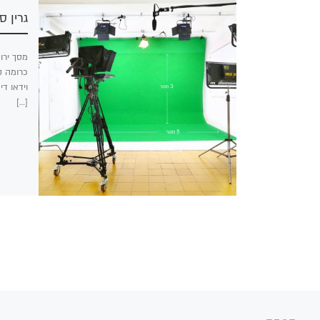
גרין ס
כרומה ק
וידאו די
[…]
ניווט בפוסטים
הפוסט הקודם