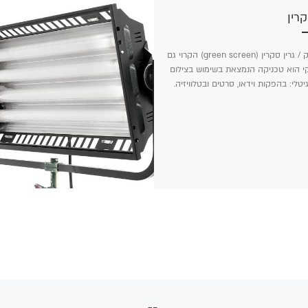
קרין
מסך ירוק / גרין סקרין (green screen) הקרוי גם
י הוא טכניקה הנמצאת בשימוש בצילום
גיטלי: בהפקות וידאו, סרטים ובטלוויזיה.