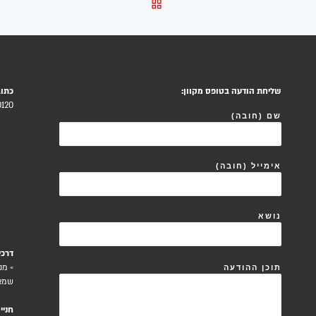
חזרה לרשימת הפוסטים
שליחת הודעה בטופס מקוון:
כתוב
120.
שם (חובה)
אימייל (חובה)
נושא
דרכי
» מנ
תוכן ההודעה
שמא
חניי