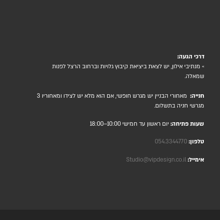
דרכי הגעה:
» מנתיבי אילון, יש לצאת ביציאת קיבוץ גלויות וברחוב הרצל לפנות
שמאלה.
חנייה:
מאחורי הבניין יש מגרש חופשי, אם הוא מלא יש לצידו ומאחוריו 3
מגרשי חניה בתשלום.
שעות פתיחה:
יום ראשון עד חמישי 10:00–18:00
טלפון:
054.3344770
אימייל:
Studio@vipdesign.co.il