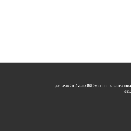
תנו:
בית מרס – רח' הרצל 158 קומה 4, תל אביב -יפו,
6810