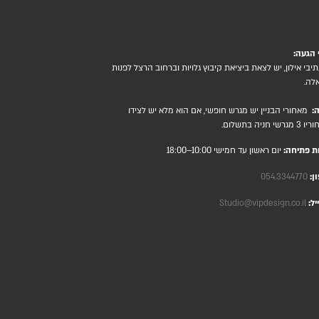
 הגעה:
תיבי אילון, יש לצאת ביציאת קיבוץ גלויות וברחוב הרצל לפנות
לה.
ה:
מאחורי הבניין יש מגרש חופשי, אם הוא מלא יש לצידו
רשי חניה בתשלום.
ת פתיחה:
יום ראשון עד חמישי 10:00–18:00
ן:
054.3344770
יל:
Studio@vipdesign.co.il