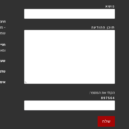
נושא
דרכי
» מנ
תוכן ההודעה
שמא
חניי
ומאחוריו 3 מג
שעו
טלפו
אימי
הקלד את המספר:
897564